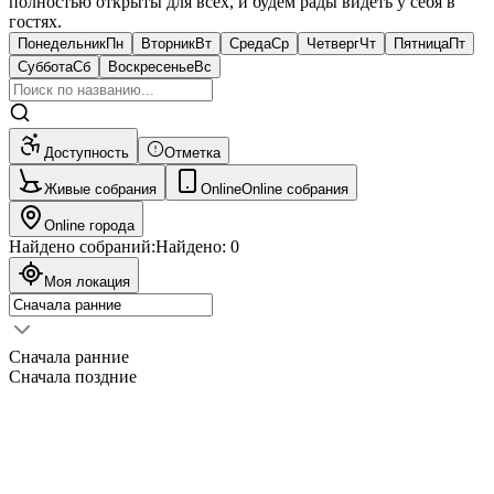
полностью открыты для всех, и будем рады видеть у себя в
гостях.
Понедельник
Пн
Вторник
Вт
Среда
Ср
Четверг
Чт
Пятница
Пт
Суббота
Сб
Воскресенье
Вс
Доступность
Отметка
Живые собрания
Online
Online собрания
Online города
Найдено собраний:
Найдено:
0
Моя локация
Сначала ранние
Сначала поздние