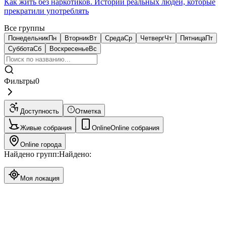
Как жить без наркотиков. Истории реальных людей, которые
прекратили употреблять
Все группы
Понедельник
Пн
Вторник
Вт
Среда
Ср
Четверг
Чт
Пятница
Пт
Суббота
Сб
Воскресенье
Вс
Фильтры
0
Доступность
Отметка
Живые собрания
Online
Online собрания
Online города
Найдено групп:
Найдено:
Моя локация