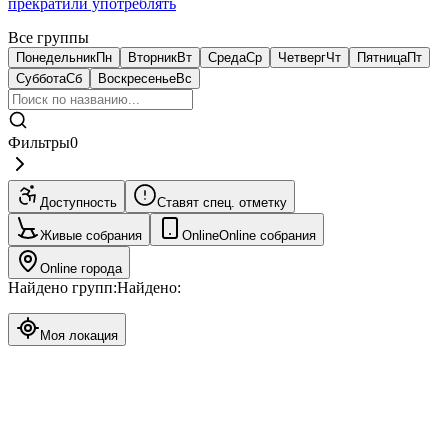
прекратили употреблять
Все группы
Понедельник
Пн
Вторник
Вт
Среда
Ср
Четверг
Чт
Пятница
Пт
Суббота
Сб
Воскресенье
Вс
Фильтры
0
Доступность
Ставят спец. отметку
Живые собрания
Online
Online собрания
Online города
Найдено групп:
Найдено:
Моя локация