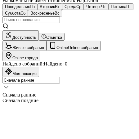
Наркоманы не имеет отношения к Нар-Анон.
Понедельник
Пн
Вторник
Вт
Среда
Ср
Четверг
Чт
Пятница
Пт
Суббота
Сб
Воскресенье
Вс
Доступность
Отметка
Живые собрания
Online
Online собрания
Online города
Найдено собраний:
Найдено:
0
Моя локация
Сначала ранние
Сначала поздние