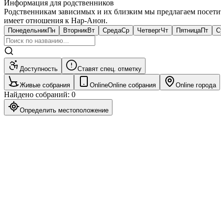
Информация для родственников
Родственникам зависимых и их близким мы предлагаем посети
имеет отношения к Нар-Анон.
Понедельник
Пн
Вторник
Вт
Среда
Ср
Четверг
Чт
Пятница
Пт
С
Доступность
Ставят спец. отметку
Живые собрания
Online
Online собрания
Online города
Найдено собраний
:
0
Определить местоположение