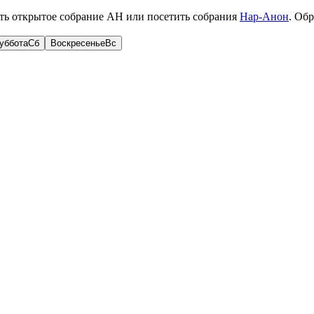
ть открытое собрание АН или посетить собрания
Нар-Анон
. Об
уббота
Сб
Воскресенье
Вс