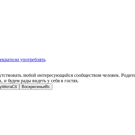
рекратили употреблять
ствовать любой интересующийся сообществом человек. Родите
и будем рады видеть у себя в гостях.
уббота
Сб
Воскресенье
Вс