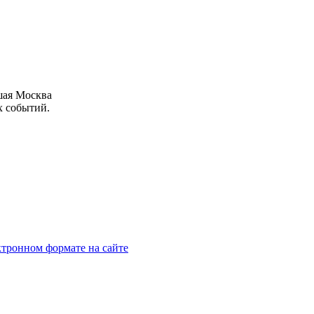
шая Москва
х событий.
тронном формате на сайте