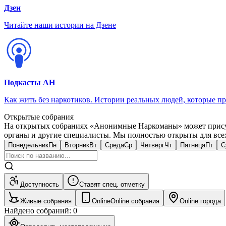
Дзен
Читайте наши истории на Дзене
Подкасты АН
Как жить без наркотиков. Истории реальных людей, которые п
Открытые собрания
На открытых собраниях «Анонимные Наркоманы» может присут
органы и другие специалисты. Мы полностью открыты для всех, 
Понедельник
Пн
Вторник
Вт
Среда
Ср
Четверг
Чт
Пятница
Пт
С
Доступность
Ставят спец. отметку
Живые собрания
Online
Online собрания
Online города
Найдено собраний
:
0