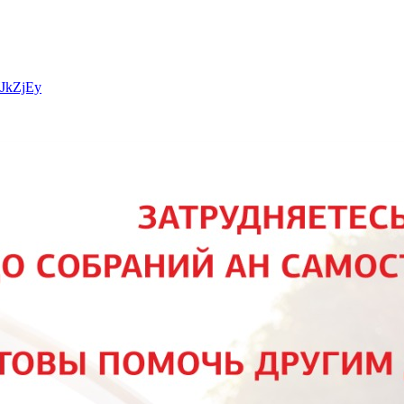
WJkZjEy