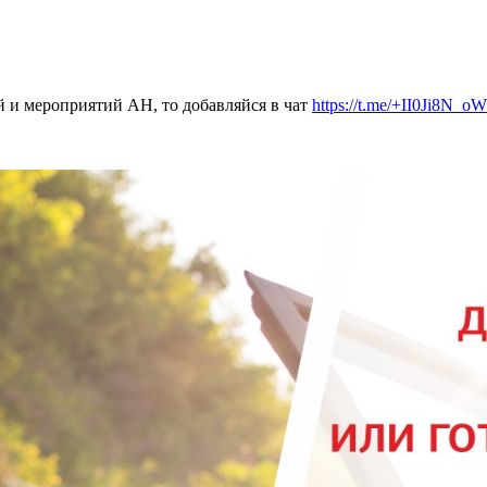
 и мероприятий АН, то добавляйся в чат
https://t.me/+II0Ji8N_o