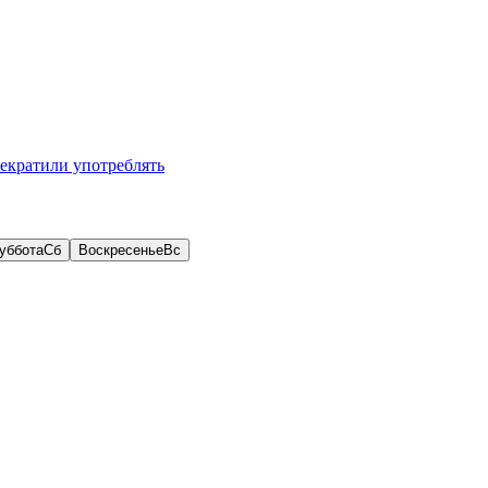
рекратили употреблять
уббота
Сб
Воскресенье
Вс