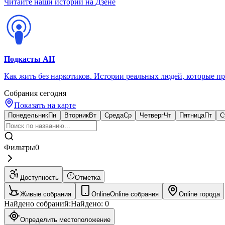
Читайте наши истории на Дзене
Подкасты АН
Как жить без наркотиков. Истории реальных людей, которые п
Собрания сегодня
Показать на карте
Понедельник
Пн
Вторник
Вт
Среда
Ср
Четверг
Чт
Пятница
Пт
С
Фильтры
0
Доступность
Отметка
Живые собрания
Online
Online собрания
Online города
Найдено собраний:
Найдено:
0
Определить местоположение