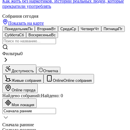
Как жить без наркотиков. Истории реальных людей, которые
прекратили употреблять
Собрания сегодня
Показать на карте
Понедельник
Пн
Вторник
Вт
Среда
Ср
Четверг
Чт
Пятница
Пт
Суббота
Сб
Воскресенье
Вс
Фильтры
0
Доступность
Отметка
Живые собрания
Online
Online собрания
Online города
Найдено собраний:
Найдено:
0
Моя локация
Сначала ранние
Сначала поздние