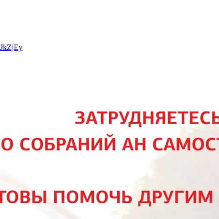
WJkZjEy