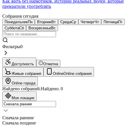
Как жить без наркотиков. Истории реальных людей, которые
прекратили употреблять
Собрания сегодня
Понедельник
Пн
Вторник
Вт
Среда
Ср
Четверг
Чт
Пятница
Пт
Суббота
Сб
Воскресенье
Вс
Фильтры
0
Доступность
Отметка
Живые собрания
Online
Online собрания
Online города
Найдено собраний:
Найдено:
0
Моя локация
Сначала ранние
Сначала поздние