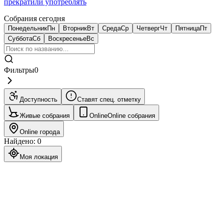
прекратили употреблять
Собрания сегодня
Понедельник
Пн
Вторник
Вт
Среда
Ср
Четверг
Чт
Пятница
Пт
Суббота
Сб
Воскресенье
Вс
Фильтры
0
Доступность
Ставят спец. отметку
Живые собрания
Online
Online собрания
Online города
Найдено
:
0
Моя локация