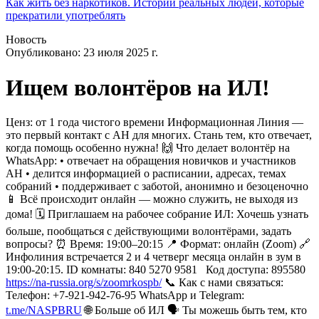
Как жить без наркотиков. Истории реальных людей, которые
прекратили употреблять
Новость
Опубликовано:
23 июля 2025 г.
Ищем волонтёров на ИЛ!
Ценз: от 1 года чистого времени
Информационная Линия —
это первый контакт с АН для многих.
Стань тем, кто отвечает,
когда помощь особенно нужна!
🙌 Что делает волонтёр на
WhatsApp:
•⁠ ⁠отвечает на обращения новичков и участников
АН
•⁠ ⁠делится информацией о расписании, адресах, темах
собраний
•⁠ ⁠поддерживает с заботой, анонимно и безоценочно
📱 Всё происходит онлайн — можно служить, не выходя из
дома!
🗓 Приглашаем на рабочее собрание ИЛ:
Хочешь узнать
больше, пообщаться с действующими волонтёрами, задать
вопросы?
⏰ Время: 19:00–20:15
📍 Формат: онлайн (Zoom)
🔗
Инфолиния встречается 2 и 4 четверг месяца онлайн в зум в
19:00-20:15.
ID комнаты: 840 5270 9581
Код доступа: 895580
https://na-russia.org/s/zoomrkospb/
📞 Как с нами связаться:
Телефон: +7-921-942-76-95
WhatsApp и Telegram:
t.me/NASPBRU
🌐 Больше об ИЛ
🗣️ Ты можешь быть тем, кто