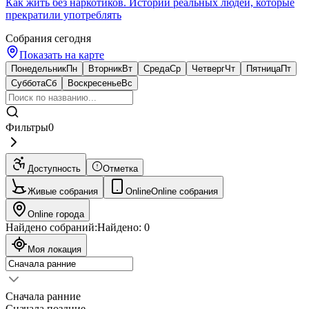
Как жить без наркотиков. Истории реальных людей, которые
прекратили употреблять
Собрания сегодня
Показать на карте
Понедельник
Пн
Вторник
Вт
Среда
Ср
Четверг
Чт
Пятница
Пт
Суббота
Сб
Воскресенье
Вс
Фильтры
0
Доступность
Отметка
Живые собрания
Online
Online собрания
Online города
Найдено собраний:
Найдено:
0
Моя локация
Сначала ранние
Сначала поздние