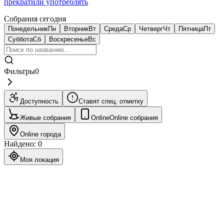
прекратили употреблять
Собрания сегодня
Понедельник
Пн
Вторник
Вт
Среда
Ср
Четверг
Чт
Пятница
Пт
Суббота
Сб
Воскресенье
Вс
Фильтры
0
Доступность
Ставят спец. отметку
Живые собрания
Online
Online собрания
Online города
Найдено
:
0
Моя локация