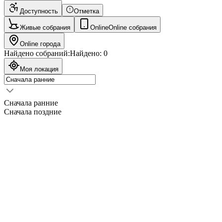
Доступность
Отметка
Живые собрания
Online
Online собрания
Online города
Найдено собраний:
Найдено:
0
Моя локация
Сначала ранние
Сначала поздние