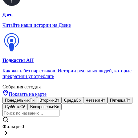
Дзен
Читайте наши истории на Дзене
Подкасты АН
Как жить без наркотиков. Истории реальных людей, которые
прекратили употреблять
Собрания сегодня
Показать на карте
Понедельник
Пн
Вторник
Вт
Среда
Ср
Четверг
Чт
Пятница
Пт
Суббота
Сб
Воскресенье
Вс
Фильтры
0