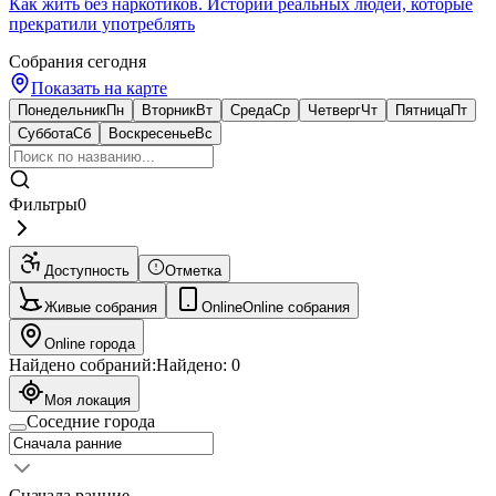
Как жить без наркотиков. Истории реальных людей, которые
прекратили употреблять
Собрания сегодня
Показать на карте
Понедельник
Пн
Вторник
Вт
Среда
Ср
Четверг
Чт
Пятница
Пт
Суббота
Сб
Воскресенье
Вс
Фильтры
0
Доступность
Отметка
Живые собрания
Online
Online собрания
Online города
Найдено собраний:
Найдено:
0
Моя локация
Соседние города
Сначала ранние