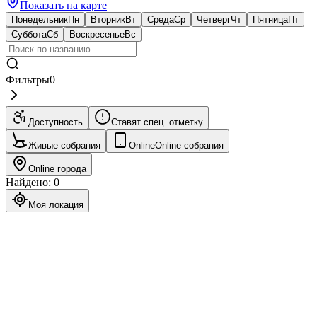
Показать на карте
Понедельник
Пн
Вторник
Вт
Среда
Ср
Четверг
Чт
Пятница
Пт
Суббота
Сб
Воскресенье
Вс
Фильтры
0
Доступность
Ставят спец. отметку
Живые собрания
Online
Online собрания
Online города
Найдено
:
0
Моя локация