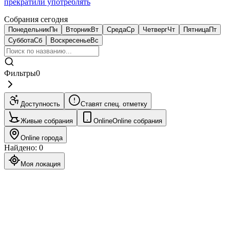
прекратили употреблять
Собрания сегодня
Понедельник
Пн
Вторник
Вт
Среда
Ср
Четверг
Чт
Пятница
Пт
Суббота
Сб
Воскресенье
Вс
Фильтры
0
Доступность
Ставят спец. отметку
Живые собрания
Online
Online собрания
Online города
Найдено
:
0
Моя локация