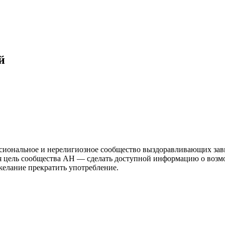
й
иональное и нерелигиозное сообщество выздоравливающих зави
ая цель сообщества АН — сделать доступной информацию о возм
 желание прекратить употребление.